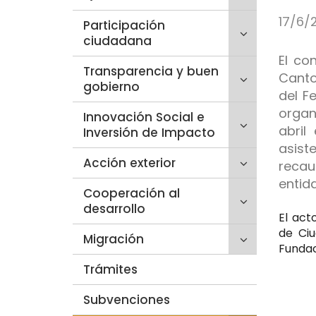
página
para
de
17/6/
Click
Participación
desplegar/p
inicio
para
ciudadana
secciones
desplegar/p
hijas:
El co
Click
Transparencia y buen
secciones
'Quiénes
Canto
para
gobierno
hijas:
somos'
del F
desplegar/p
'Participaci
organ
Click
Innovación Social e
secciones
ciudadana'
abril
para
Inversión de Impacto
hijas:
desplegar/p
'Transparen
asist
Click
Acción exterior
secciones
y
recau
para
hijas:
buen
entid
Click
Cooperación al
desplegar/p
'Innovación
gobierno'
para
desarrollo
secciones
Social
El act
desplegar/p
hijas:
e
de Ciu
Click
Migración
secciones
'Acción
Inversión
Fundac
para
hijas:
exterior'
de
Trámites
desplegar/p
'Cooperació
Impacto'
secciones
al
Subvenciones
hijas:
desarrollo'