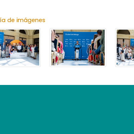
legar
í­a de imágenes