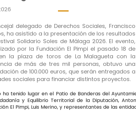
2026
legar
legar
ncejal delegado de Derechos Sociales, Francisco
s, ha asistido a la presentación de los resultados
estival Solidario Soles de Málaga 2026. El evento,
legar
ón
izado por la Fundación El Pimpi el pasado 18 de
 en la plaza de toros de La Malagueta con la
legar
cia
encia de más de tres mil personas, obtuvo una
dación de 100.000 euros, que serán entregados a
ades sociales para financiar distintos proyectos.
legar
o ha tenido lugar en el Patio de Banderas del Ayuntamie
legar
dadanía y Equilibrio Territorial de la Diputación, An
ión El Pimpi, Luis Merino, y representantes de las entidad
legar
n