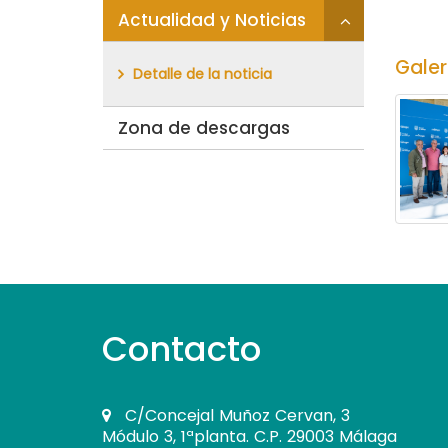
'Migración'
Click
Actualidad y Noticias
para
desplegar/p
Galer
Detalle de la noticia
secciones
hijas:
Zona de descargas
'Actualidad
y
Noticias'
Contacto
C/Concejal Muñoz Cervan, 3
Módulo 3, 1ªplanta. C.P. 29003 Málaga