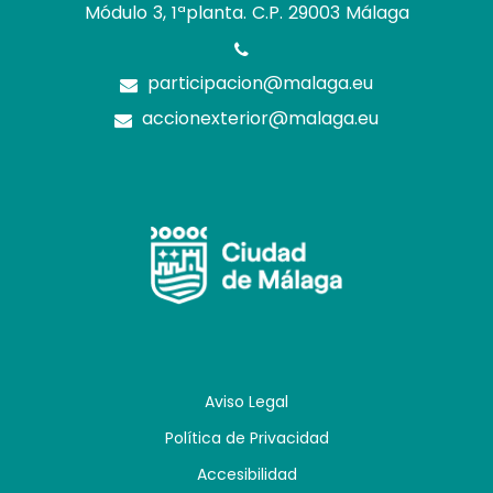
Módulo 3, 1ªplanta. C.P. 29003 Málaga
participacion@malaga.eu
accionexterior@malaga.eu
Icono
Icono
Icono
Icono
de
de
de
de
facebook
twitter
instagram
whatsapp
Aviso Legal
Política de Privacidad
Accesibilidad