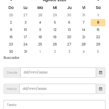
idioma
un día
Do
Lu
Ma
Mi
Ju
Vi
Sa
para
26
27
28
29
30
31
1
consultar
las
2
3
4
5
6
7
8
noticias
9
10
11
12
13
14
15
de ese día
16
17
18
19
20
21
22
23
24
25
26
27
28
29
30
31
1
2
3
4
5
Buscador
Desde
Hasta